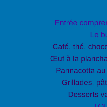
Entrée comprena
Le bu
Café, thé, choco
Œuf à la plancha
Pannacotta au 
Grillades, p
Desserts va
TOU