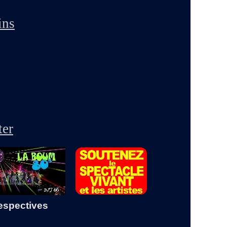
ins
ter
espectives