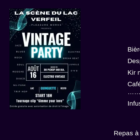
Biè
Des
Kir
Caf
…
Inf
Repas à 