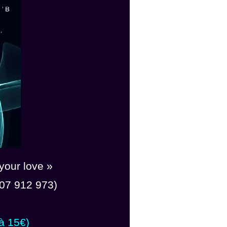
your love »
07 912 973)
à 15€)